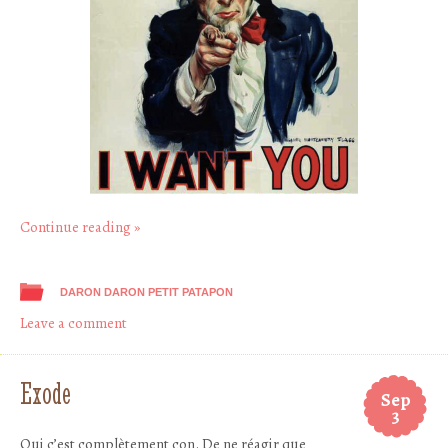
Continue reading
»
DARON DARON PETIT PATAPON
Leave a comment
Exode
Sep
3
Oui c’est complètement con. De ne réagir que