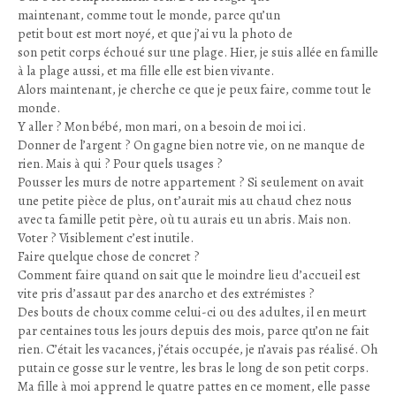
maintenant, comme tout le monde, parce qu’un
petit bout est mort noyé, et que j’ai vu la photo de
son petit corps échoué sur une plage. Hier, je suis allée en famille
à la plage aussi, et ma fille elle est bien vivante.
Alors maintenant, je cherche ce que je peux faire, comme tout le
monde.
Y aller ? Mon bébé, mon mari, on a besoin de moi ici.
Donner de l’argent ? On gagne bien notre vie, on ne manque de
rien. Mais à qui ? Pour quels usages ?
Pousser les murs de notre appartement ? Si seulement on avait
une petite pièce de plus, on t’aurait mis au chaud chez nous
avec ta famille petit père, où tu aurais eu un abris. Mais non.
Voter ? Visiblement c’est inutile.
Faire quelque chose de concret ?
Comment faire quand on sait que le moindre lieu d’accueil est
vite pris d’assaut par des anarcho et des extrémistes ?
Des bouts de choux comme celui-ci ou des adultes, il en meurt
par centaines tous les jours depuis des mois, parce qu’on ne fait
rien. C’était les vacances, j’étais occupée, je n’avais pas réalisé. Oh
putain ce gosse sur le ventre, les bras le long de son petit corps.
Ma fille à moi apprend le quatre pattes en ce moment, elle passe