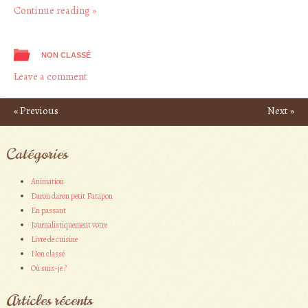
Continue reading
»
NON CLASSÉ
Leave a comment
«
Previous
Next
»
Post navigation
Catégories
Animation
Daron daron petit Patapon
En passant
Journalistiquement votre
Livre de cuisine
Non classé
Où suis-je ?
Articles récents