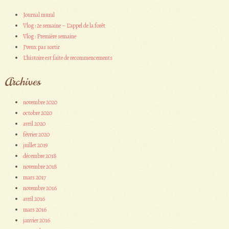
Journal mural
Vlog : 2e semaine – L’appel de la forêt
Vlog : Première semaine
J’veux pas sortir
L’histoire est faite de recommencements
Archives
novembre 2020
octobre 2020
avril 2020
février 2020
juillet 2019
décembre 2018
novembre 2018
mars 2017
novembre 2016
avril 2016
mars 2016
janvier 2016